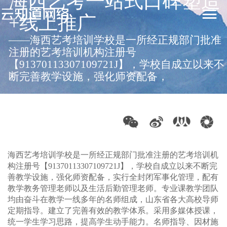
海西艺考一站式口碑塑造
+线上推广
——海西艺考培训学校是一所经正规部门批准
0531-88590503
注册的艺考培训机构注册号
【91370113307109721J】，学校自成立以来不
断完善教学设施，强化师资配备，
海西艺考培训学校是一所经正规部门批准注册的艺考培训机
构注册号【91370113307109721J】，学校自成立以来不断完
善教学设施，强化师资配备，实行全封闭军事化管理，配有
教学教务管理老师以及生活后勤管理老师。专业课教学团队
均由奋斗在教学一线多年的名师组成，山东省各大高校导师
定期指导。建立了完善有效的教学体系。采用多媒体授课，
统一学生学习思路，提高学生动手能力。名师指导、因材施